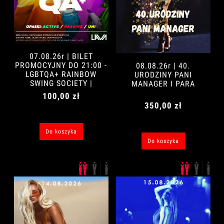
07.08.26r | BILET
PROMOCYJNY DO 21:00 -
08.08.26r | 40.
LGBTQA+ RAINBOW
URODZINY PANI
SWING SOCIETY |
MANAGER I PARA
SINGIEL
100,00 zł
350,00 zł
Do koszyka
Do koszyka