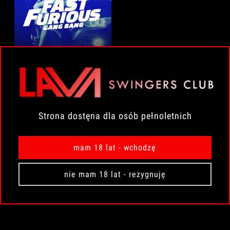
15.08.26r | GANG BANG
FAST & FURIOUS | PARA
Strona dostęna dla osób pełnoletnich
250,00 zł
mam 18 lat - wchodzę
Do koszyka
nie mam 18 lat - rezygnuję