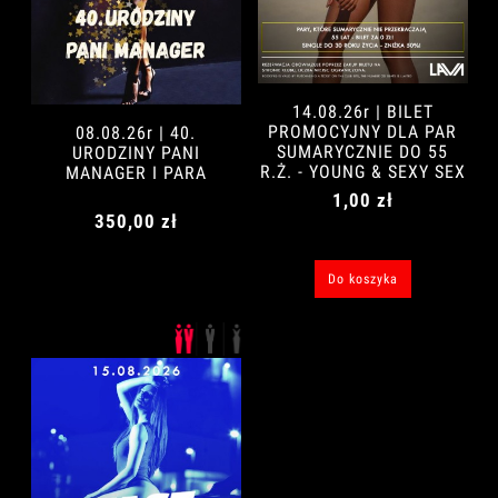
14.08.26r | BILET
PROMOCYJNY DLA PAR
08.08.26r | 40.
SUMARYCZNIE DO 55
URODZINY PANI
R.Ż. - YOUNG & SEXY SEX
MANAGER I PARA
PARTY | PARA
1,00 zł
350,00 zł
Do koszyka