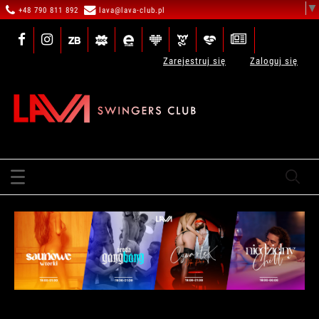
▼
+48 790 811 892
lava@lava-club.pl
Zarejestruj się
Zaloguj się