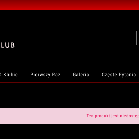
O Klubie
Pierwszy Raz
Galeria
Częste Pytania
Ten produkt jest niedostę