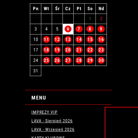
Pn
Wt
Śr
Cz
Pt
So
Nd
1
2
3
4
5
6
7
8
9
10
11
12
13
14
15
16
17
18
19
20
21
22
23
24
25
26
27
28
29
30
31
MENU
IMPREZY VIP
LAVA - Sierpień 2026
LAVA - Wrzesień 2026
KARTY KLUBOWE