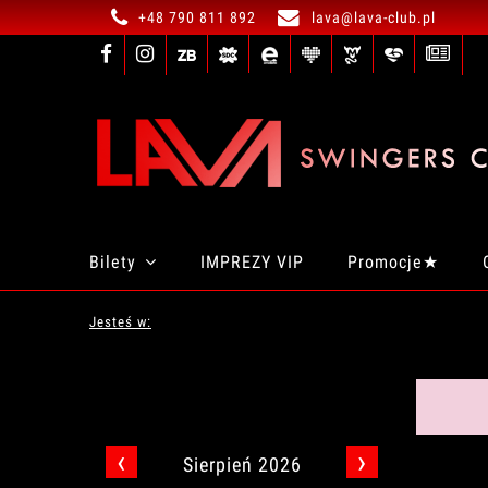
+48 790 811 892
lava@lava-club.pl
Bilety
IMPREZY VIP
Promocje★
Jesteś w:
‹
›
Sierpień 2026