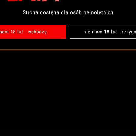
Strona dostęna dla osób pełnoletnich
mam 18 lat - wchodzę
nie mam 18 lat - rezyg