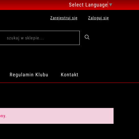
Select Language
▼
Zarejestruj się
Zaloguj się
Regulamin Klubu
Kontakt
pny.