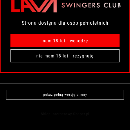
POMOC
MOJE KONTO
Strona dostęna dla osób pełnoletnich
PŁATNOŚCI I DOSTAWA
mam 18 lat - wchodzę
INFORMACJE
nie mam 18 lat - rezygnuję
O NAS
pokaż pełną wersję strony
Sklep internetowy Shoper.pl