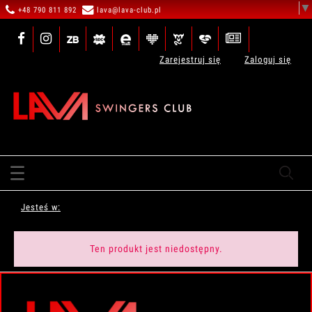
▼
+48 790 811 892
lava@lava-club.pl
Zarejestruj się
Zaloguj się
Jesteś w:
Ten produkt jest niedostępny.